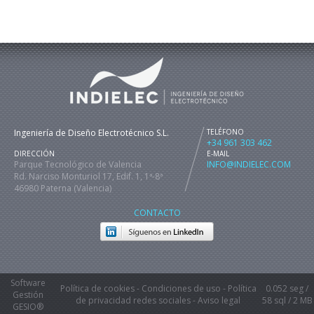
Ingeniería de Diseño Electrotécnico S.L.
TELÉFONO
+34 961 303 462
DIRECCIÓN
E-MAIL
Parque Tecnológico de Valencia
INFO@INDIELEC.COM
Rd. Narciso Monturiol 17, Edif. 1, 1ª-8ª
46980 Paterna (Valencia)
CONTACTO
Software
Política de cookies
-
Condiciones de uso
-
Política
0.052 seg /
Gestión
de privacidad redes sociales
-
Aviso legal
58 sql
/ 2 MB
GESIO®