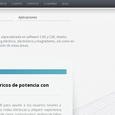
ENTOS
CLIENTES
CONTACTO
LA EMPRESA
BLOG
Aplicaciones
especializada en software CAD y CAE, diseño,
ng eléctrico, electrónico y magnetismo, así como en
ción de estas áreas.
tricos de potencia con
«
®E para ayudar a los usuarios nóveles a
 redes eléctricas y adquirir experiencia
e carga, cortocircuitos, análisis de faltas