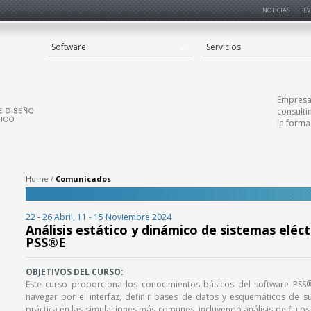
NOTICIAS
EV
Software
Servicios
Empresa 
consulti
la forma
Home
Comunicados
22 - 26 Abril, 11 - 15 Noviembre 2024
Análisis estático y dinámico de sistemas eléc
»
PSS®E
OBJETIVOS DEL CURSO:
Este curso proporciona los conocimientos básicos del software PSS
navegar por el interfaz, definir bases de datos y esquemáticos de sus
práctica en las simulaciones más comunes, incluyendo análisis de flujos d