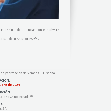
sis de flujo de potencias con el software
ar sus destrezas con PSS®E.
ría y formación de Siemens PTI España
IPCIÓN:
tubre de 2024
IPCIÓN:
(1)
tente (IVA no incluido)
RA:
s S.A.