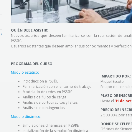
QUIÉN DEBE ASISTIR:
os
Nuevos usuarios que deseen familiarizarse con la realización de análi
PSS®E.
Usuarios existentes
que deseen ampliar sus conocimientos y perfeccion
PROGRAMA DEL CURSO:
Módulo estático:
IMPARTIDO POR:
Introducción a
PSS®E
Miquel Escoto
Familiarización con el entorno de trabajo
Equipo de consulto
Modelado de redes en
PSS®E
PLAZO DE INSCR
Análisis de flujos de carga
Hasta el
31 de oc
Análisis de cortocircuitos y faltas
Análisis de contingencias
PRECIO DE INSCR
2.500,00 € por asis
Módulo dinámico:
DONDE SE CELEB
Simulaciones dinámicas en
PSS®E
Oficinas de Siemen
Inicialización de la simulación dinámica