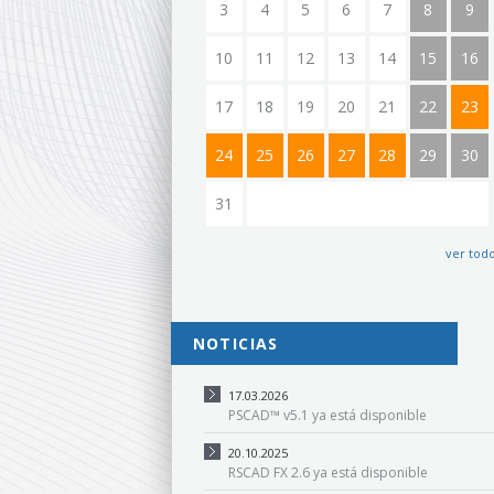
3
4
5
6
7
8
9
10
11
12
13
14
15
16
17
18
19
20
21
22
23
24
25
26
27
28
29
30
31
ver tod
NOTICIAS
17.03.2026
PSCAD™ v5.1 ya está disponible
20.10.2025
RSCAD FX 2.6 ya está disponible