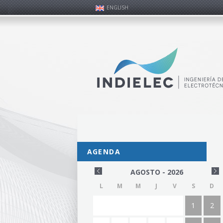
ENGLISH
AGENDA
AGOSTO - 2026
L
M
M
J
V
S
D
1
2