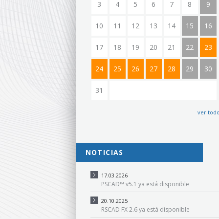
3
4
5
6
7
8
9
10
11
12
13
14
15
16
17
18
19
20
21
22
23
24
25
26
27
28
29
30
31
ver tod
NOTICIAS
17.03.2026
PSCAD™ v5.1 ya está disponible
20.10.2025
RSCAD FX 2.6 ya está disponible