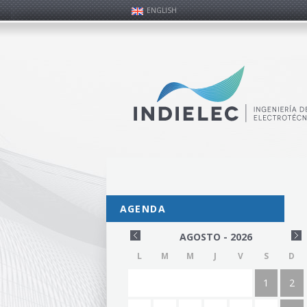
ENGLISH
AGENDA
AGOSTO - 2026
L
M
M
J
V
S
D
1
2