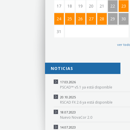
17
18
19
20
21
22
23
24
25
26
27
28
29
30
31
ver tod
NOTICIAS
17.03.2026
PSCAD™ v5.1 ya está disponible
20.10.2025
RSCAD FX 2.6 ya está disponible
18.07.2023
Nuevo NovaCor 2.0
14.07.2023