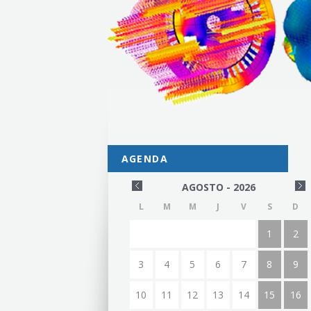
AGENDA
AGOSTO - 2026
L
M
M
J
V
S
D
1
2
3
4
5
6
7
8
9
10
11
12
13
14
15
16