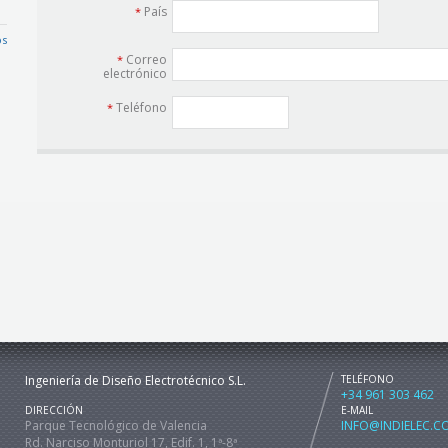
País
*
os
Correo
*
electrónico
Teléfono
*
Ingeniería de Diseño Electrotécnico S.L.
TELÉFONO
+34 961 303 462
DIRECCIÓN
E-MAIL
Parque Tecnológico de Valencia
INFO@INDIELEC.C
Rd. Narciso Monturiol 17, Edif. 1, 1ª-8ª