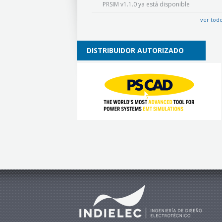
PRSIM v1.1.0 ya está disponible
ver tod