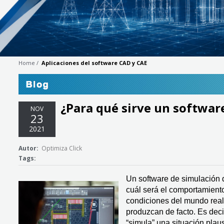
Home
Aplicaciones del software CAD y CAE
¿Para qué sirve un softwar
»
NOV
23
2021
Autor:
Optimiza Click
Tags:
Un software de simulación d
cuál será el comportamient
condiciones del mundo real,
produzcan de facto. Es decir
“simula” una situación plaus