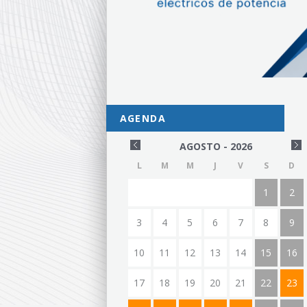
AGENDA
AGOSTO - 2026
L
M
M
J
V
S
D
1
2
3
4
5
6
7
8
9
10
11
12
13
14
15
16
17
18
19
20
21
22
23