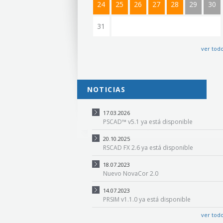
24
25
26
27
28
29
30
31
ver tod
NOTICIAS
17.03.2026
PSCAD™ v5.1 ya está disponible
20.10.2025
RSCAD FX 2.6 ya está disponible
18.07.2023
Nuevo NovaCor 2.0
14.07.2023
PRSIM v1.1.0 ya está disponible
ver tod