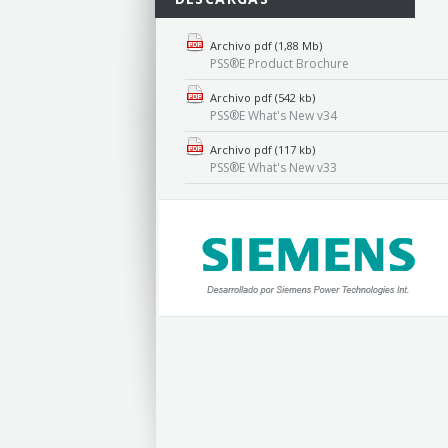
Archivo pdf (1,88 Mb)
PSS®E Product Brochure
Archivo pdf (542 kb)
PSS®E What's New v34
Archivo pdf (117 kb)
PSS®E What's New v33