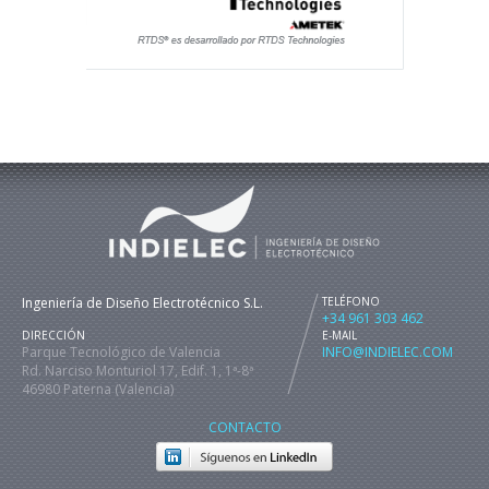
Ingeniería de Diseño Electrotécnico S.L.
TELÉFONO
+34 961 303 462
DIRECCIÓN
E-MAIL
Parque Tecnológico de Valencia
INFO@INDIELEC.COM
Rd. Narciso Monturiol 17, Edif. 1, 1ª-8ª
46980 Paterna (Valencia)
CONTACTO